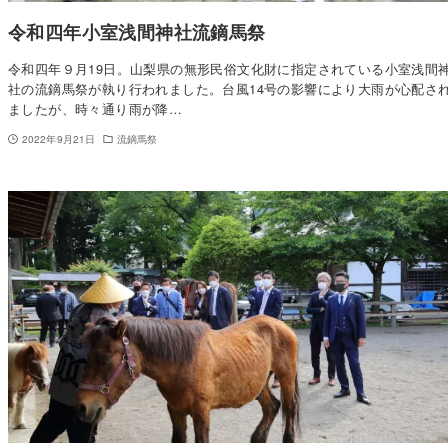
令和四年小室浅間神社流鏑馬祭
令和四年９月19日。山梨県の無形民俗文化財に指定されている小室浅間
社の流鏑馬祭が執り行われました。台風14号の影響により大雨が心配さ
ましたが、時々通り雨が降…
2022年9月21日
流鏑馬祭