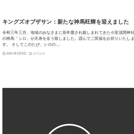
キングズオブザサン：新たな神馬旺輝を迎えました
令和三年三月、地域のみなさまに長年愛され親しまれてきた小室浅間神
の神馬「シロ」が天寿を全う致しました。謹んでご冥福をお祈りいたし
す。 そしてこのたび、シロの…
2021年5月3日
イベント