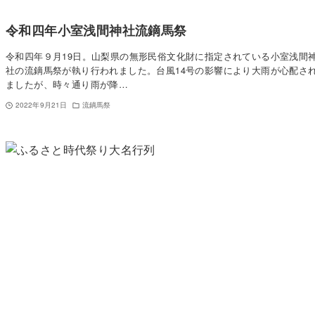
令和四年小室浅間神社流鏑馬祭
令和四年９月19日。山梨県の無形民俗文化財に指定されている小室浅間
社の流鏑馬祭が執り行われました。台風14号の影響により大雨が心配さ
ましたが、時々通り雨が降…
2022年9月21日
流鏑馬祭