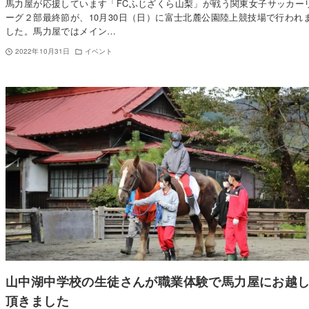
馬力屋が応援しています「FCふじざくら山梨」が戦う関東女子サッカー
ーグ２部最終節が、10月30日（日）に富士北麓公園陸上競技場で行われ
した。馬力屋ではメイン…
2022年10月31日
イベント
山中湖中学校の生徒さんが職業体験で馬力屋にお越
頂きました