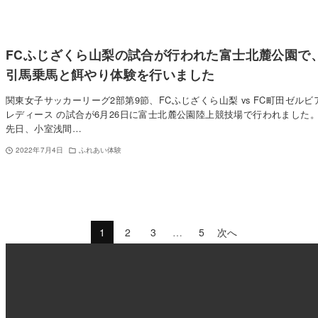
FCふじざくら山梨の試合が行われた富士北麓公園で
引馬乗馬と餌やり体験を行いました
関東女子サッカーリーグ2部第9節、FCふじざくら山梨 vs FC町田ゼルビ
レディース の試合が6月26日に富士北麓公園陸上競技場で行われました
先日、小室浅間…
2022年7月4日
ふれあい体験
1
2
3
…
5
次へ